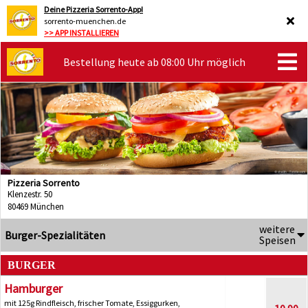
Deine Pizzeria Sorrento-App!
sorrento-muenchen.de
>> APP INSTALLIEREN
Bestellung heute ab 08:00 Uhr möglich
Pizzeria Sorrento
Klenzestr. 50
80469 München
weitere
Burger-Spezialitäten
Speisen
BURGER
Hamburger
mit 125g Rindfleisch, frischer Tomate, Essiggurken,