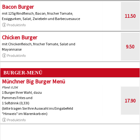
Bacon Burger
mit 125g Rindfleisch, Bacon, frischer Tomate,
11.50
Essiggurken, Salat, Zwiebeln und Barbecuesauce
Produktinfo
Chicken Burger
mit Chickenfleisch, frischer Tomate, Salat und
9.50
Mayonnaise
Produktinfo
BURGER-MENÜ
Münchner Big Burger Menü
Pfand: 0.25€
1 Burger Ihrer Wahl, dazu
Pommes Frites und
17.90
1 Softdrink (0,33l)
(bitte tragen Sie Ihre Auswahl ins Eingabefeld
"Hinweis" im Warenkorb ein)
Produktinfo